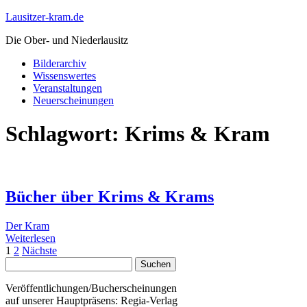
Lausitzer-kram.de
Die Ober- und Niederlausitz
Bilderarchiv
Wissenswertes
Veranstaltungen
Neuerscheinungen
Schlagwort:
Krims & Kram
Bücher über Krims & Krams
Der Kram
Weiterlesen
Beitragsnavigation
1
2
Nächste
Suchen
nach:
Veröffentlichungen/Bucherscheinungen
auf unserer Hauptpräsens: Regia-Verlag