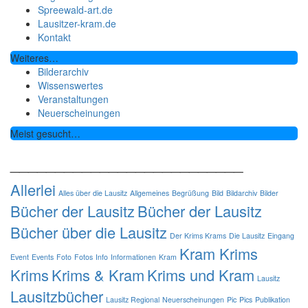
Spreewald-art.de
Lausitzer-kram.de
Kontakt
Weiteres…
Bilderarchiv
Wissenswertes
Veranstaltungen
Neuerscheinungen
Meist gesucht…
__________________________
Allerlei
Alles über die Lausitz
Allgemeines
Begrüßung
Bild
Bildarchiv
Bilder
Bücher der Lausitz
Bücher der Lausitz
Bücher über die Lausitz
Der Krims Krams
Die Lausitz
Eingang
Kram Krims
Event
Events
Foto
Fotos
Info
Informationen
Kram
Krims
Krims & Kram
Krims und Kram
Lausitz
Lausitzbücher
Lausitz Regional
Neuerscheinungen
Pic
Pics
Publikation