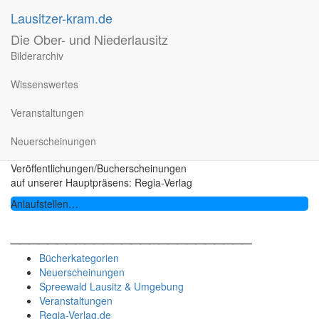
Lausitzer-kram.de
Die Ober- und Niederlausitz
Bücher über Krims &
Bilderarchiv
Krams
Wissenswertes
Veranstaltungen
Der Kram
Neuerscheinungen
Suchen
nach:
Veröffentlichungen/Bucherscheinungen
auf unserer Hauptpräsens: Regia-Verlag
Anlaufstellen…
__________________________
Bücherkategorien
Neuerscheinungen
Spreewald Lausitz & Umgebung
Veranstaltungen
Regia-Verlag.de